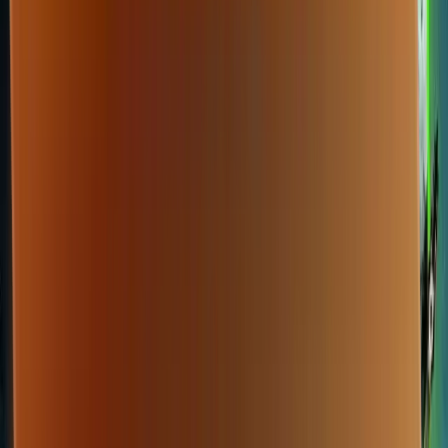
online
online
online
online
online
online