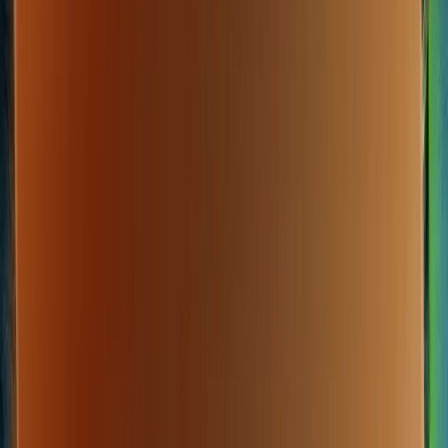
online
online
online
online
online
online