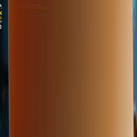
Tampilan antarmuka yang digunakan oleh WAZETOTO
juga dirancang dengan fokus pada kemudahan
penggunaan. Data RTP ditampilkan secara jelas dan
terstruktur, sehingga
mudah dipahami
bahkan oleh
pengguna yang belum familiar dengan konsep tersebut.
Navigasi yang sederhana memungkinkan pengguna
untuk menemukan informasi yang dibutuhkan tanpa
harus melalui proses yang rumit.
Dari sisi keamanan, WAZETOTO menggunakan teknologi
enkripsi untuk
melindungi data pengguna
. Setiap
aktivitas yang dilakukan di dalam platform berada dalam
sistem yang terjaga, sehingga risiko terhadap kebocoran
data dapat diminimalkan. Hal ini memberikan rasa aman
bagi pengguna saat mengakses berbagai fitur yang
tersedia.
Selain itu, layanan
customer service
yang tersedia
selama 24 jam menjadi pendukung penting dalam