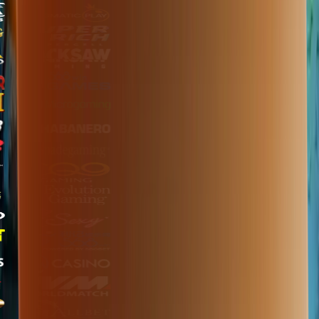
yang membedakan WAZETOTO dari platform lainnya.
Dengan adanya data ini, pengguna dapat melihat
persentase peluang dari berbagai permainan yang
tersedia dalam waktu tertentu. Informasi ini memberikan
gambaran mengenai performa game, sehingga
pengguna dapat menentukan pilihan secara lebih
terarah. Pendekatan berbasis data seperti ini
memberikan pengalaman yang berbeda dibandingkan
hanya mengandalkan insting.
Selain dari sisi informasi, WAZETOTO juga didukung oleh
sistem yang stabil dan responsif. Setiap fitur yang
tersedia dapat diakses dengan lancar tanpa hambatan
berarti. Hal ini penting untuk memastikan bahwa
pengguna dapat berpindah dari satu game ke game
lainnya dengan cepat, sekaligus memantau perubahan
RTP tanpa delay yang mengganggu.
Stabilitas sistem
menjadi salah satu faktor penting dalam menciptakan
pengalaman yang nyaman.