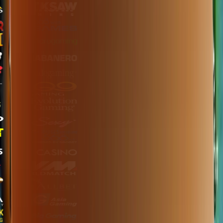
© 2025 Copyright
WAZETOTO
. All rights reserved.
WAZETOTO Situs Slot Gacor dengan
RTP Live Tertinggi Hari Ini
WAZETOTO
hadir sebagai platform yang menawarkan
pendekatan modern melalui penyediaan informasi RTP
live tertinggi yang diperbarui secara real-time. Dalam
perkembangan dunia digital saat ini, banyak pengguna
mulai beralih dari sekadar mencoba peruntungan
menjadi lebih strategis dengan memanfaatkan data yang
tersedia. WAZETOTO menjawab kebutuhan tersebut
dengan menghadirkan sistem yang transparan dan
informatif, sehingga pengguna dapat memahami kondisi
permainan secara lebih jelas.
Fitur
RTP live
menjadi salah satu keunggulan utama