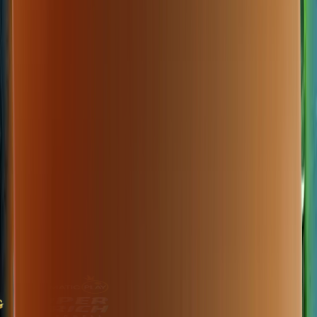
online
online
online
online
online