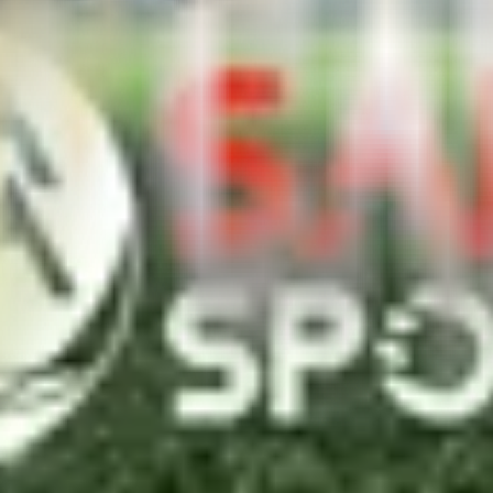
iminimalkan. Hal ini memberikan rasa aman bagi pengguna s
 24 jam menjadi pendukung penting dalam menjaga kualita
emberikan informasi yang dibutuhkan. Respon yang cepat d
 yang lebih terarah dengan menggabungkan data RTP li
transparan, platform ini memberikan alternatif bagi pengg