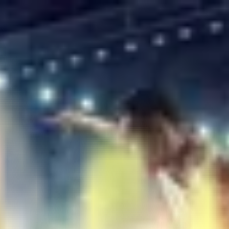
 Live Tertinggi Hari Ini
ekatan modern melalui penyediaan informasi RTP live tert
lai beralih dari sekadar mencoba peruntungan menjadi lebi