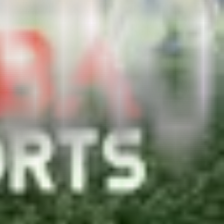
aat mengakses berbagai fitur yang tersedia.
s platform. Tim support siap membantu pengguna dalam
an solusi yang tepat menjadi nilai tambah yang
ve,
sistem yang stabil
, serta tampilan yang mudah
una yang ingin pengalaman digital yang lebih modern dan