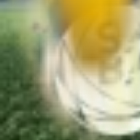
terjaga, sehingga risiko terhadap kebocoran data dapat d
Selain itu, layanan
customer service
yang tersedia selama
memahami fitur RTP, mengatasi kendala teknis, maupun m
membuat pengguna merasa lebih nyaman.
Secara keseluruhan, WAZETOTO menawarkan pengalaman
digunakan. Dengan pendekatan yang lebih informatif dan 
terstruktur.
Lihat Semua
home
explore
promo