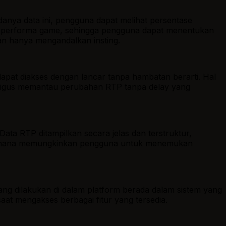
nya data ini, pengguna dapat melihat persentase
ai performa game, sehingga pengguna dapat menentukan
kan hanya mengandalkan insting.
 dapat diakses dengan lancar tanpa hambatan berarti. Hal
aligus memantau perubahan RTP tanpa delay yang
 RTP ditampilkan secara jelas dan terstruktur,
derhana memungkinkan pengguna untuk menemukan
 yang dilakukan di dalam platform berada dalam sistem yang
aat mengakses berbagai fitur yang tersedia.