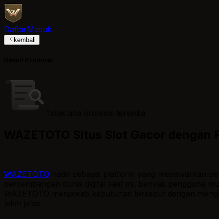
Daftar
Masuk
kembali
Detail Promosi
Tidak ada promosi tersedia
WAZETOTO Situs Slot Gacor dengan RTP
WAZETOTO
hadir sebagai platform yang menawarkan pend
perkembangan dunia digital saat ini, banyak pengguna mu
WAZETOTO menjawab kebutuhan tersebut dengan menghadi
lebih jelas.