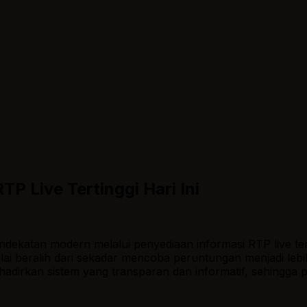
 Live Tertinggi Hari Ini
ekatan modern melalui penyediaan informasi RTP live tert
lai beralih dari sekadar mencoba peruntungan menjadi lebi
rkan sistem yang transparan dan informatif, sehingga 