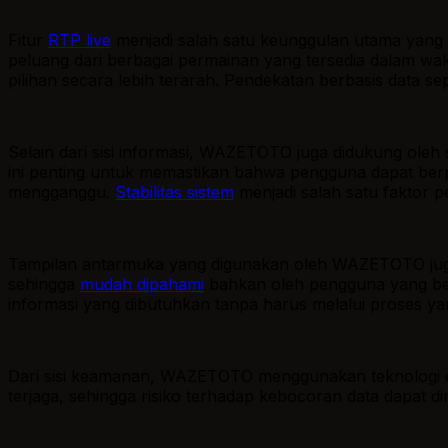
Fitur
RTP live
menjadi salah satu keunggulan utama yang
peluang dari berbagai permainan yang tersedia dalam w
pilihan secara lebih terarah. Pendekatan berbasis data 
Selain dari sisi informasi, WAZETOTO juga didukung oleh s
ini penting untuk memastikan bahwa pengguna dapat ber
mengganggu.
Stabilitas sistem
menjadi salah satu faktor
Tampilan antarmuka yang digunakan oleh WAZETOTO juga 
sehingga
mudah dipahami
bahkan oleh pengguna yang be
informasi yang dibutuhkan tanpa harus melalui proses ya
Dari sisi keamanan, WAZETOTO menggunakan teknologi e
terjaga, sehingga risiko terhadap kebocoran data dapat d