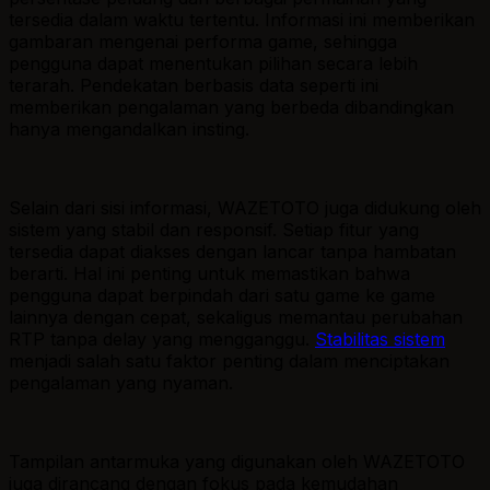
tersedia dalam waktu tertentu. Informasi ini memberikan
gambaran mengenai performa game, sehingga
pengguna dapat menentukan pilihan secara lebih
terarah. Pendekatan berbasis data seperti ini
memberikan pengalaman yang berbeda dibandingkan
hanya mengandalkan insting.
Selain dari sisi informasi, WAZETOTO juga didukung oleh
sistem yang stabil dan responsif. Setiap fitur yang
tersedia dapat diakses dengan lancar tanpa hambatan
berarti. Hal ini penting untuk memastikan bahwa
pengguna dapat berpindah dari satu game ke game
lainnya dengan cepat, sekaligus memantau perubahan
RTP tanpa delay yang mengganggu.
Stabilitas sistem
menjadi salah satu faktor penting dalam menciptakan
pengalaman yang nyaman.
Tampilan antarmuka yang digunakan oleh WAZETOTO
juga dirancang dengan fokus pada kemudahan