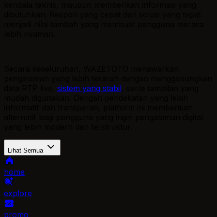
kendala teknis, maupun memberikan informasi yang
dibutuhkan. Respon yang cepat dan solusi yang tepat
menjadi nilai tambah yang membuat pengguna merasa
lebih nyaman.
Secara keseluruhan, WAZETOTO menawarkan
pengalaman yang lebih terarah dengan menggabungkan
data RTP live,
sistem yang stabil
, serta tampilan yang
mudah digunakan. Dengan pendekatan yang lebih
informatif dan transparan, platform ini memberikan
alternatif bagi pengguna yang ingin pengalaman digital
yang lebih modern dan terstruktur.
Lihat Semua
home
explore
promo