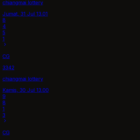
chiangmai lottery
Jumat, 31 Jul
13.01
8
4
5
1
CG
3342
chiangmai lottery
Kamis, 30 Jul
13.00
9
8
1
3
CG