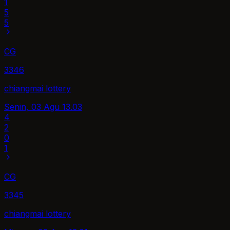
1
5
5
CG
3346
chiangmai lottery
Senin, 03 Agu
13.03
4
2
0
1
CG
3345
chiangmai lottery