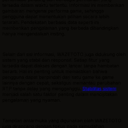
tersedia dalam waktu tertentu. Informasi ini memberikan
gambaran mengenai performa game, sehingga
pengguna dapat menentukan pilihan secara lebih
terarah. Pendekatan berbasis data seperti ini
memberikan pengalaman yang berbeda dibandingkan
hanya mengandalkan insting.
Selain dari sisi informasi, WAZETOTO juga didukung oleh
sistem yang stabil dan responsif. Setiap fitur yang
tersedia dapat diakses dengan lancar tanpa hambatan
berarti. Hal ini penting untuk memastikan bahwa
pengguna dapat berpindah dari satu game ke game
lainnya dengan cepat, sekaligus memantau perubahan
RTP tanpa delay yang mengganggu.
Stabilitas sistem
menjadi salah satu faktor penting dalam menciptakan
pengalaman yang nyaman.
Tampilan antarmuka yang digunakan oleh WAZETOTO
juga dirancang dengan fokus pada kemudahan