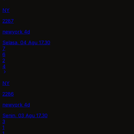
NY
2287
newyork 4d
Selasa, 04 Agu
17.30
7
6
2
4
NY
2286
newyork 4d
Senin, 03 Agu
17.30
3
1
1