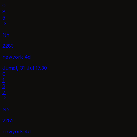
0
8
5
NY
2283
newyork 4d
Jumat, 31 Jul
17.30
0
1
2
7
NY
2282
newyork 4d