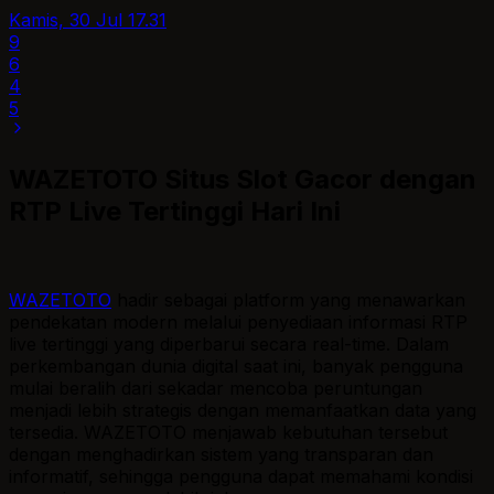
Kamis, 30 Jul
17.31
9
6
4
5
WAZETOTO Situs Slot Gacor dengan
RTP Live Tertinggi Hari Ini
WAZETOTO
hadir sebagai platform yang menawarkan
pendekatan modern melalui penyediaan informasi RTP
live tertinggi yang diperbarui secara real-time. Dalam
perkembangan dunia digital saat ini, banyak pengguna
mulai beralih dari sekadar mencoba peruntungan
menjadi lebih strategis dengan memanfaatkan data yang
tersedia. WAZETOTO menjawab kebutuhan tersebut
dengan menghadirkan sistem yang transparan dan
informatif, sehingga pengguna dapat memahami kondisi