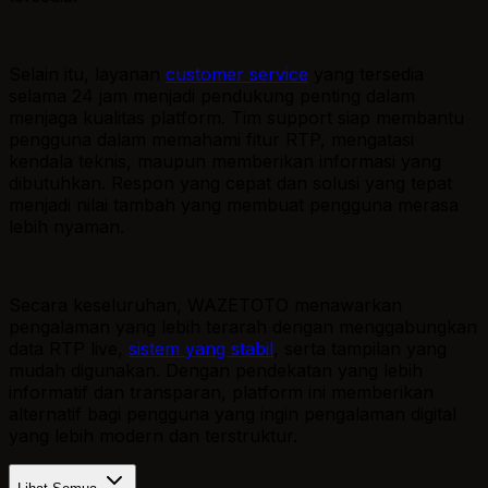
Selain itu, layanan
customer service
yang tersedia
selama 24 jam menjadi pendukung penting dalam
menjaga kualitas platform. Tim support siap membantu
pengguna dalam memahami fitur RTP, mengatasi
kendala teknis, maupun memberikan informasi yang
dibutuhkan. Respon yang cepat dan solusi yang tepat
menjadi nilai tambah yang membuat pengguna merasa
lebih nyaman.
Secara keseluruhan, WAZETOTO menawarkan
pengalaman yang lebih terarah dengan menggabungkan
data RTP live,
sistem yang stabil
, serta tampilan yang
mudah digunakan. Dengan pendekatan yang lebih
informatif dan transparan, platform ini memberikan
alternatif bagi pengguna yang ingin pengalaman digital
yang lebih modern dan terstruktur.