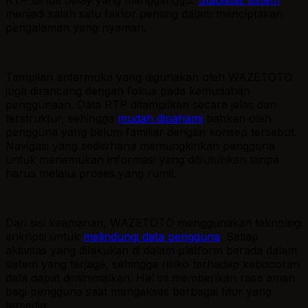
menjadi salah satu faktor penting dalam menciptakan
pengalaman yang nyaman.
Tampilan antarmuka yang digunakan oleh WAZETOTO
juga dirancang dengan fokus pada kemudahan
penggunaan. Data RTP ditampilkan secara jelas dan
terstruktur, sehingga
mudah dipahami
bahkan oleh
pengguna yang belum familiar dengan konsep tersebut.
Navigasi yang sederhana memungkinkan pengguna
untuk menemukan informasi yang dibutuhkan tanpa
harus melalui proses yang rumit.
Dari sisi keamanan, WAZETOTO menggunakan teknologi
enkripsi untuk
melindungi data pengguna
. Setiap
aktivitas yang dilakukan di dalam platform berada dalam
sistem yang terjaga, sehingga risiko terhadap kebocoran
data dapat diminimalkan. Hal ini memberikan rasa aman
bagi pengguna saat mengakses berbagai fitur yang
tersedia.