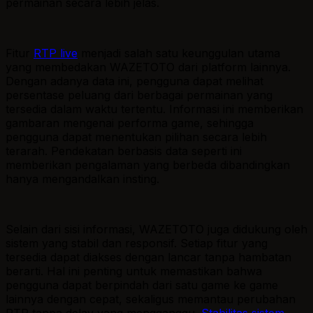
permainan secara lebih jelas.
Fitur
RTP live
menjadi salah satu keunggulan utama
yang membedakan WAZETOTO dari platform lainnya.
Dengan adanya data ini, pengguna dapat melihat
persentase peluang dari berbagai permainan yang
tersedia dalam waktu tertentu. Informasi ini memberikan
gambaran mengenai performa game, sehingga
pengguna dapat menentukan pilihan secara lebih
terarah. Pendekatan berbasis data seperti ini
memberikan pengalaman yang berbeda dibandingkan
hanya mengandalkan insting.
Selain dari sisi informasi, WAZETOTO juga didukung oleh
sistem yang stabil dan responsif. Setiap fitur yang
tersedia dapat diakses dengan lancar tanpa hambatan
berarti. Hal ini penting untuk memastikan bahwa
pengguna dapat berpindah dari satu game ke game
lainnya dengan cepat, sekaligus memantau perubahan
RTP tanpa delay yang mengganggu.
Stabilitas sistem