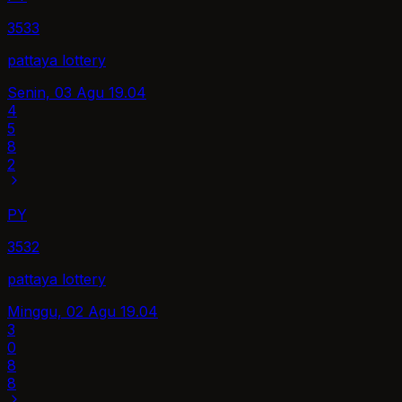
3533
pattaya lottery
Senin, 03 Agu
19.04
4
5
8
2
PY
3532
pattaya lottery
Minggu, 02 Agu
19.04
3
0
8
8