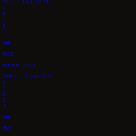
Senin, 03 Agu
02.00
7
4
1
3
XM
3532
xiamen lottery
Minggu, 02 Agu
02.00
5
9
3
0
XM
3531