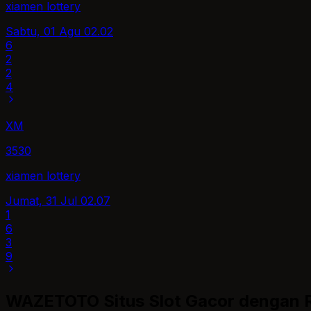
xiamen lottery
Sabtu, 01 Agu
02.02
6
2
2
4
XM
3530
xiamen lottery
Jumat, 31 Jul
02.07
1
6
3
9
WAZETOTO Situs Slot Gacor dengan RTP