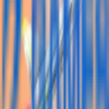
Tampilan antarmuka yang digunakan oleh WAZETOTO
juga dirancang dengan fokus pada kemudahan
penggunaan. Data RTP ditampilkan secara jelas dan
terstruktur, sehingga
mudah dipahami
bahkan oleh
pengguna yang belum familiar dengan konsep tersebut.
Navigasi yang sederhana memungkinkan pengguna
untuk menemukan informasi yang dibutuhkan tanpa
harus melalui proses yang rumit.
Dari sisi keamanan, WAZETOTO menggunakan teknologi
enkripsi untuk
melindungi data pengguna
. Setiap
aktivitas yang dilakukan di dalam platform berada dalam
sistem yang terjaga, sehingga risiko terhadap kebocoran
data dapat diminimalkan. Hal ini memberikan rasa aman
bagi pengguna saat mengakses berbagai fitur yang
tersedia.