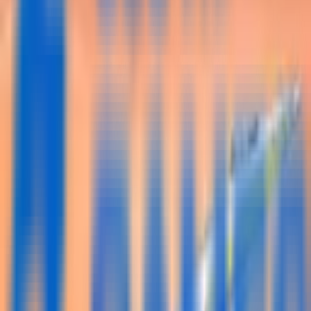
Fitur
RTP live
menjadi salah satu keunggulan utama
yang membedakan WAZETOTO dari platform lainnya.
Dengan adanya data ini, pengguna dapat melihat
persentase peluang dari berbagai permainan yang
tersedia dalam waktu tertentu. Informasi ini memberikan
gambaran mengenai performa game, sehingga
pengguna dapat menentukan pilihan secara lebih
terarah. Pendekatan berbasis data seperti ini
memberikan pengalaman yang berbeda dibandingkan
hanya mengandalkan insting.
Selain dari sisi informasi, WAZETOTO juga didukung oleh
sistem yang stabil dan responsif. Setiap fitur yang
tersedia dapat diakses dengan lancar tanpa hambatan
berarti. Hal ini penting untuk memastikan bahwa
pengguna dapat berpindah dari satu game ke game
lainnya dengan cepat, sekaligus memantau perubahan
RTP tanpa delay yang mengganggu.
Stabilitas sistem
menjadi salah satu faktor penting dalam menciptakan
pengalaman yang nyaman.