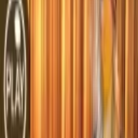
Sweet Bonanza CandyLand
Pragmatic Play
Mega Wheel
Pragmatic Play
Roulette 1
Pragmatic Play
Win Drop
Jili
Speed Baccarat 1
Pragmatic Play
Speed Baccarat 13
Pragmatic Play
Roulette Macao
Pragmatic Play
Speed Baccarat 5
Pragmatic Play
Korean Speed Baccarat 1
Pragmatic Play
Indonesian Mega Sic Bo
Pragmatic Play
Speed Roulette 1
Pragmatic Play
Auto Roulette
Pragmatic Play
Baccarat 1
Pragmatic Play
Baccarat 2
Pragmatic Play
Sic Bo
Jili
Roulette
SBOBET
Spaceman
Pragmatic Play
Speed Baccarat 18
Pragmatic Play
Speed Baccarat 2
Pragmatic Play
Mega Roulette
Pragmatic Play
Treasure Island
Pragmatic Play
Dragon Tiger
Pragmatic Play
Russian Roulette
Pragmatic Play