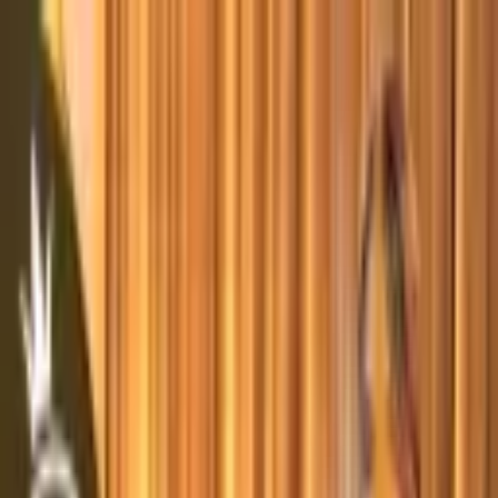
Daftar
Masuk
casino
Cari Permainan
fury of anubis
clash of clans super scatter super rich
spire+
clash of clans super rich
mines+
crash game
for you
slot
live casino
4
arcade
fishing
2603
635
104
21
Provider :
All
Filter :
TERKENAL
Clash of Clans Crash Mania SUPER RICH
SUPER RICH