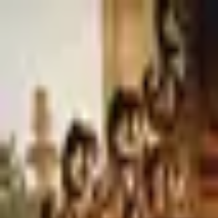
Daftar
Masuk
casino
Cari Permainan
spire+
fire in the hole 3
clash of clans super scatter super rich
mines+
all stars - world cup 2026
crash game
for you
slot
live casino
4
arcade
fishing
2603
635
104
21
Provider :
Pragmatic Play
Filter :
TERKENAL
Color Game Bonanza
Pragmatic Play