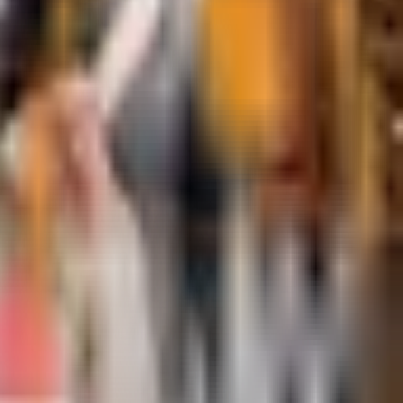
inggi yang diperbarui secara real-time. Dalam
h strategis dengan memanfaatkan data yang tersedia.
pengguna dapat memahami kondisi permainan secara
nya data ini, pengguna dapat melihat persentase
ai performa game, sehingga pengguna dapat menentukan
kan hanya mengandalkan insting.