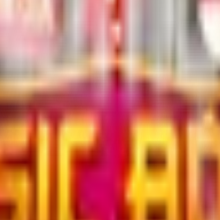
istem yang stabil dan responsif. Setiap fitur yang tersedia
pindah dari satu game ke game lainnya dengan cepat, sek
 penting dalam menciptakan pengalaman yang nyaman.
dirancang dengan fokus pada kemudahan penggunaan. Data
lum familiar dengan konsep tersebut. Navigasi yang se
ng rumit.
nkripsi untuk
melindungi data pengguna
. Setiap aktivitas
iminimalkan. Hal ini memberikan rasa aman bagi pengguna s
 24 jam menjadi pendukung penting dalam menjaga kualita
emberikan informasi yang dibutuhkan. Respon yang cepat d
 yang lebih terarah dengan menggabungkan data RTP li