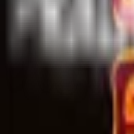
Selain dari sisi informasi, WAZETOTO juga didukung oleh s
ini penting untuk memastikan bahwa pengguna dapat ber
mengganggu.
Stabilitas sistem
menjadi salah satu faktor
Tampilan antarmuka yang digunakan oleh WAZETOTO juga 
sehingga
mudah dipahami
bahkan oleh pengguna yang be
informasi yang dibutuhkan tanpa harus melalui proses ya
Dari sisi keamanan, WAZETOTO menggunakan teknologi e
terjaga, sehingga risiko terhadap kebocoran data dapat d
Selain itu, layanan
customer service
yang tersedia selama
memahami fitur RTP, mengatasi kendala teknis, maupun m
membuat pengguna merasa lebih nyaman.
Secara keseluruhan, WAZETOTO menawarkan pengalaman