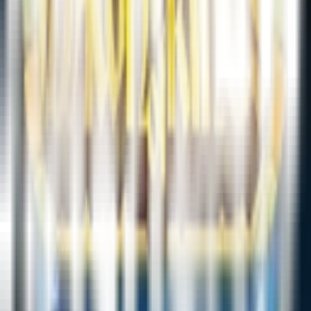
Fitur
RTP live
menjadi salah satu keunggulan utama
yang membedakan WAZETOTO dari platform lainnya.
Dengan adanya data ini, pengguna dapat melihat
persentase peluang dari berbagai permainan yang
tersedia dalam waktu tertentu. Informasi ini memberikan
gambaran mengenai performa game, sehingga
pengguna dapat menentukan pilihan secara lebih
terarah. Pendekatan berbasis data seperti ini
memberikan pengalaman yang berbeda dibandingkan
hanya mengandalkan insting.
Selain dari sisi informasi, WAZETOTO juga didukung oleh
sistem yang stabil dan responsif. Setiap fitur yang
tersedia dapat diakses dengan lancar tanpa hambatan
berarti. Hal ini penting untuk memastikan bahwa
pengguna dapat berpindah dari satu game ke game
lainnya dengan cepat, sekaligus memantau perubahan
RTP tanpa delay yang mengganggu.
Stabilitas sistem
menjadi salah satu faktor penting dalam menciptakan