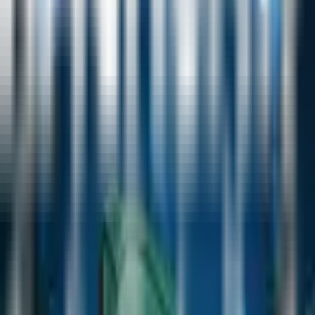
pengalaman yang nyaman.
Tampilan antarmuka yang digunakan oleh WAZETOTO
juga dirancang dengan fokus pada kemudahan
penggunaan. Data RTP ditampilkan secara jelas dan
terstruktur, sehingga
mudah dipahami
bahkan oleh
pengguna yang belum familiar dengan konsep tersebut.
Navigasi yang sederhana memungkinkan pengguna
untuk menemukan informasi yang dibutuhkan tanpa
harus melalui proses yang rumit.
Dari sisi keamanan, WAZETOTO menggunakan teknologi
enkripsi untuk
melindungi data pengguna
. Setiap
aktivitas yang dilakukan di dalam platform berada dalam
sistem yang terjaga, sehingga risiko terhadap kebocoran
data dapat diminimalkan. Hal ini memberikan rasa aman
bagi pengguna saat mengakses berbagai fitur yang
tersedia.