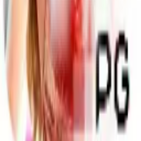
Selain itu, layanan
customer service
yang tersedia
selama 24 jam menjadi pendukung penting dalam
menjaga kualitas platform. Tim support siap membantu
pengguna dalam memahami fitur RTP, mengatasi
kendala teknis, maupun memberikan informasi yang
dibutuhkan. Respon yang cepat dan solusi yang tepat
menjadi nilai tambah yang membuat pengguna merasa
lebih nyaman.
Secara keseluruhan, WAZETOTO menawarkan
pengalaman yang lebih terarah dengan menggabungkan
data RTP live,
sistem yang stabil
, serta tampilan yang
mudah digunakan. Dengan pendekatan yang lebih
informatif dan transparan, platform ini memberikan
alternatif bagi pengguna yang ingin pengalaman digital
yang lebih modern dan terstruktur.
Lihat Semua